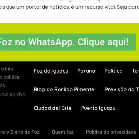
s que um portal de notícias, é um recurso vital. Seja pa
Foz no WhatsApp. Clique aqui!
ertura
Foz do Iguaçu
Paraná
Política
Tu
 política,
 as
Blog do Ronildo Pimentel
Previsão do 
uras ao vivo
Ciudad del Este
Puerto Iguazu
re o Diário de Foz
Quem faz
Política de privacidade