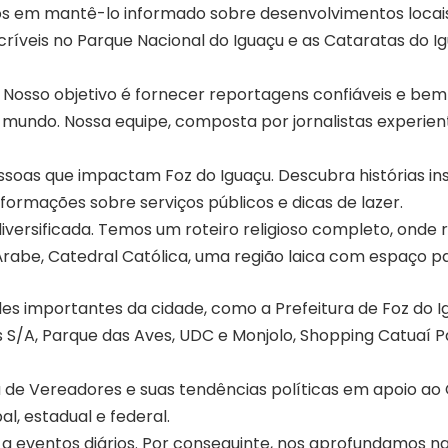
em mantê-lo informado sobre desenvolvimentos locais 
críveis no Parque Nacional do Iguaçu e as Cataratas do I
 Nosso objetivo é fornecer reportagens confiáveis e be
 mundo. Nossa equipe, composta por jornalistas experie
oas que impactam Foz do Iguaçu. Descubra histórias ins
nformações sobre serviços públicos e dicas de lazer.
iversificada. Temos um roteiro religioso completo, onde
 Árabe, Catedral Católica, uma região laica com espaço p
 importantes da cidade, como a Prefeitura de Foz do I
as S/A, Parque das Aves, UDC e Monjolo, Shopping Catuaí 
 de Vereadores e suas tendências políticas em apoio ao 
l, estadual e federal.
 a eventos diários. Por conseguinte, nos aprofundamos 