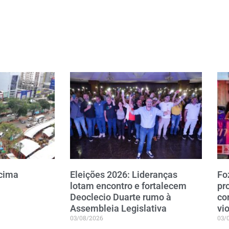
 cima
Eleições 2026: Lideranças
Fo
lotam encontro e fortalecem
pr
Deoclecio Duarte rumo à
co
Assembleia Legislativa
vi
03/08/2026
03/