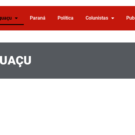
Iguaçu
Paraná
Política
Colunistas
Pub
GUAÇU