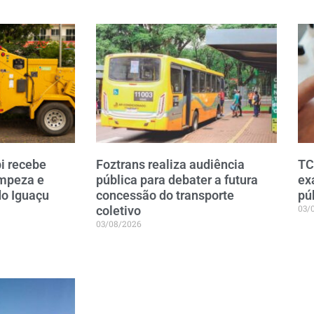
i recebe
Foztrans realiza audiência
TC
impeza e
pública para debater a futura
ex
do Iguaçu
concessão do transporte
pú
03/
coletivo
03/08/2026