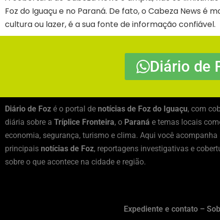
Foz do Iguaçu e no Paraná. De fato, o Cabeza News é mai
cultura ou lazer, é a sua fonte de informação confiável.
Diário de 
Diário de Foz
é o portal de
notícias de Foz do Iguaçu
, com cob
diária sobre a
Tríplice Fronteira
, o
Paraná
e temas locais como
economia, segurança, turismo e clima. Aqui você acompanha
principais
notícias de Foz
, reportagens investigativas e cobert
sobre o que acontece na cidade e região.
Expediente e contato – Sob