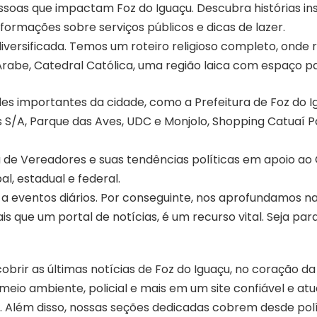
oas que impactam Foz do Iguaçu. Descubra histórias ins
nformações sobre serviços públicos e dicas de lazer.
iversificada. Temos um roteiro religioso completo, onde
 Árabe, Catedral Católica, uma região laica com espaço p
 importantes da cidade, como a Prefeitura de Foz do I
as S/A, Parque das Aves, UDC e Monjolo, Shopping Catuaí 
 de Vereadores e suas tendências políticas em apoio ao 
l, estadual e federal.
 a eventos diários. Por conseguinte, nos aprofundamos 
s que um portal de notícias, é um recurso vital. Seja pa
rir as últimas notícias de Foz do Iguaçu, no coração da 
, meio ambiente, policial e mais em um site confiável e atu
. Além disso, nossas seções dedicadas cobrem desde polí