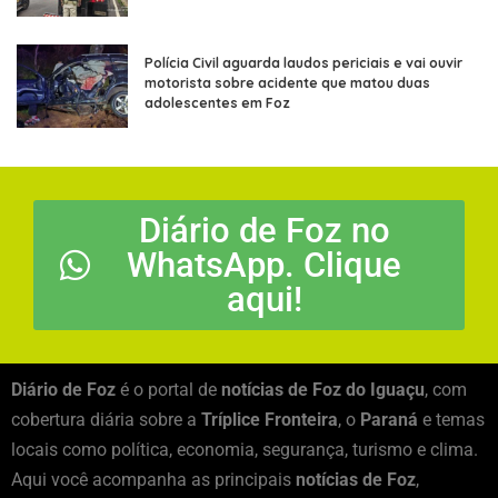
Polícia Civil aguarda laudos periciais e vai ouvir
motorista sobre acidente que matou duas
adolescentes em Foz
Diário de Foz no
WhatsApp. Clique
aqui!
Diário de Foz
é o portal de
notícias de Foz do Iguaçu
, com
cobertura diária sobre a
Tríplice Fronteira
, o
Paraná
e temas
locais como política, economia, segurança, turismo e clima.
Aqui você acompanha as principais
notícias de Foz
,