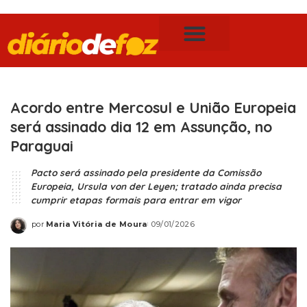
Publicidade Legal
Notícias de Foz do Iguaçu
Acordo entre Mercosul e União Europeia
será assinado dia 12 em Assunção, no
Paraguai
Pacto será assinado pela presidente da Comissão
Europeia, Ursula von der Leyen; tratado ainda precisa
cumprir etapas formais para entrar em vigor
por
Maria Vitória de Moura
09/01/2026