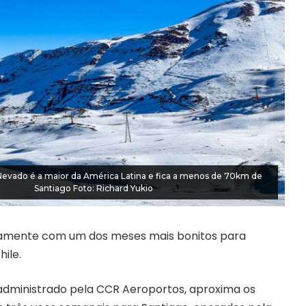
 Nevado é a maior da América Latina e fica a menos de 70km de
Santiago Foto: Richard Yukio
eitamente com um dos meses mais bonitos para
ile.
 administrado pela CCR Aeroportos, aproxima os