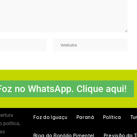
Foz no WhatsApp. Clique aqui!
ertura
Foz do Iguaçu
Paraná
Política
Tu
 política,
 as
Blog do Ronildo Pimentel
Previsão do 