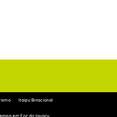
rismo
Itaipu Binacional
Tempo em Foz do Iguaçu