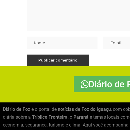
Diário de 
Diário de Foz
é o portal de
notícias de Foz do Iguaçu
, com cob
diária sobre a
Tríplice Fronteira
, o
Paraná
e temas locais como
economia, segurança, turismo e clima. Aqui você acompanha