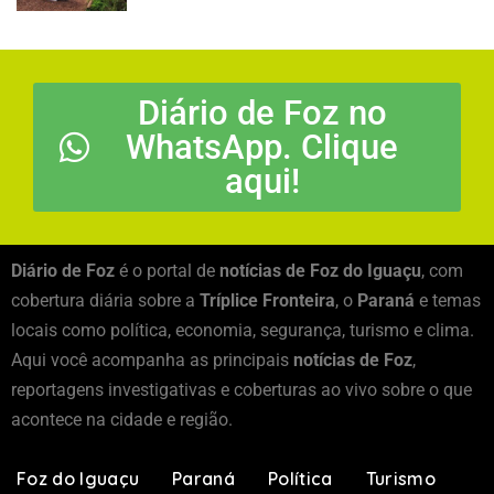
Diário de Foz no
WhatsApp. Clique
aqui!
Diário de Foz
é o portal de
notícias de Foz do Iguaçu
, com
cobertura diária sobre a
Tríplice Fronteira
, o
Paraná
e temas
locais como política, economia, segurança, turismo e clima.
Aqui você acompanha as principais
notícias de Foz
,
reportagens investigativas e coberturas ao vivo sobre o que
acontece na cidade e região.
Foz do Iguaçu
Paraná
Política
Turismo