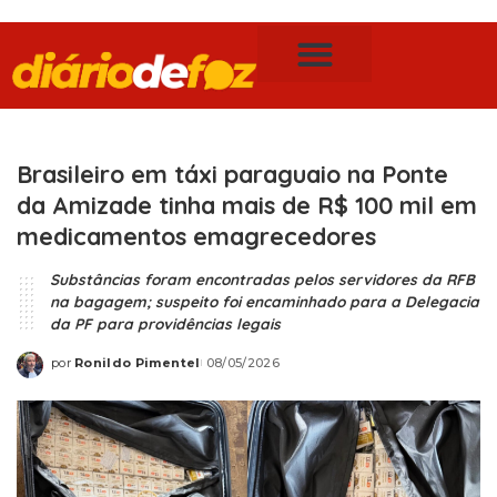
Publicidade Legal
Notícias de Foz do Iguaçu
Brasileiro em táxi paraguaio na Ponte
da Amizade tinha mais de R$ 100 mil em
medicamentos emagrecedores
Substâncias foram encontradas pelos servidores da RFB
na bagagem; suspeito foi encaminhado para a Delegacia
da PF para providências legais
por
Ronildo Pimentel
08/05/2026