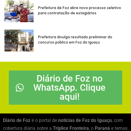
Prefeitura de Foz abre novo processo seletivo
para contratação de estagiários
Prefeitura divulga resultado preliminar do
concurso público em Foz do Iguaçu
Diário de Foz no
WhatsApp. Clique
aqui!
Diário de Foz
é o portal de
notícias de Foz do Iguaçu
, com
cobertura diária sobre a
Tríplice Fronteira
, o
Paraná
e temas