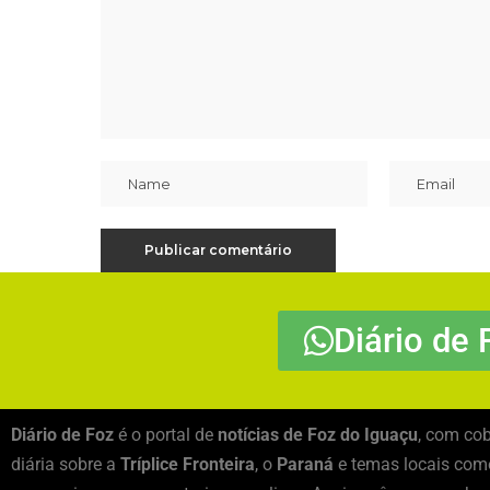
Diário de 
Diário de Foz
é o portal de
notícias de Foz do Iguaçu
, com cob
diária sobre a
Tríplice Fronteira
, o
Paraná
e temas locais como