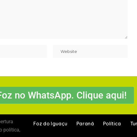
Foz no WhatsApp. Clique aqui!
ertura
Foz do Iguaçu
Paraná
Política
Tu
 política,