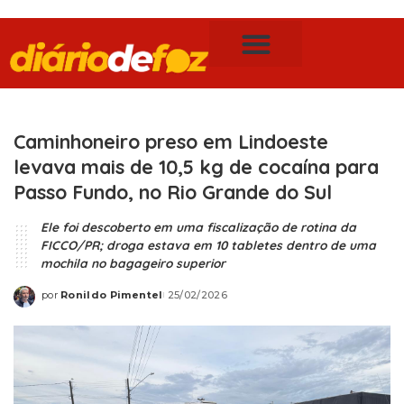
Publicidade Legal
Notícias de Foz do Iguaçu
Caminhoneiro preso em Lindoeste
levava mais de 10,5 kg de cocaína para
Passo Fundo, no Rio Grande do Sul
Ele foi descoberto em uma fiscalização de rotina da
FICCO/PR; droga estava em 10 tabletes dentro de uma
mochila no bagageiro superior
por
Ronildo Pimentel
25/02/2026