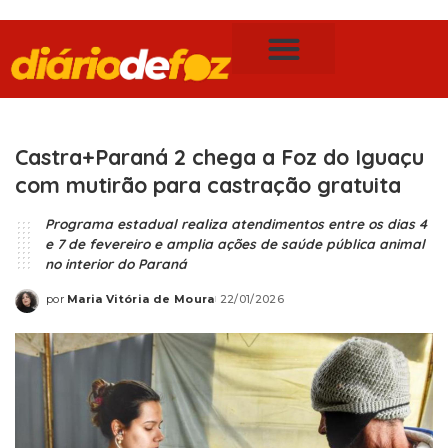
Publicidade Legal
Notícias de Foz do Iguaçu
Castra+Paraná 2 chega a Foz do Iguaçu
com mutirão para castração gratuita
Programa estadual realiza atendimentos entre os dias 4
e 7 de fevereiro e amplia ações de saúde pública animal
no interior do Paraná
por
Maria Vitória de Moura
22/01/2026