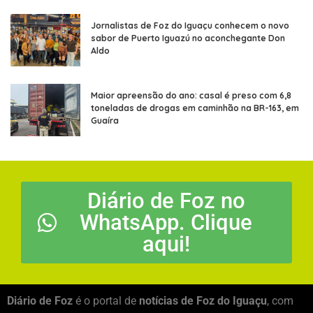
Jornalistas de Foz do Iguaçu conhecem o novo
sabor de Puerto Iguazú no aconchegante Don
Aldo
Maior apreensão do ano: casal é preso com 6,8
toneladas de drogas em caminhão na BR-163, em
Guaíra
Diário de Foz no
WhatsApp. Clique
aqui!
Diário de Foz
é o portal de
notícias de Foz do Iguaçu
, com