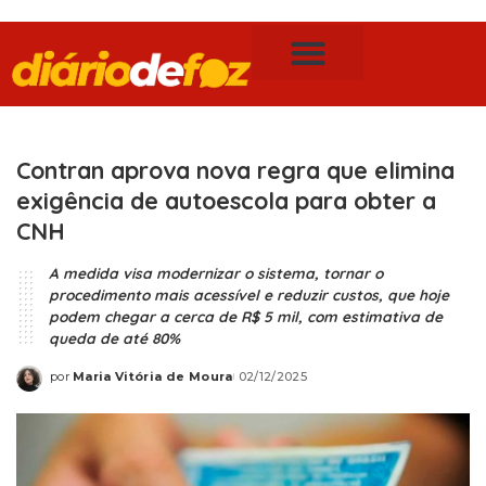
Publicidade Legal
Notícias de Foz do Iguaçu
Contran aprova nova regra que elimina
exigência de autoescola para obter a
CNH
A medida visa modernizar o sistema, tornar o
procedimento mais acessível e reduzir custos, que hoje
podem chegar a cerca de R$ 5 mil, com estimativa de
queda de até 80%
por
Maria Vitória de Moura
02/12/2025