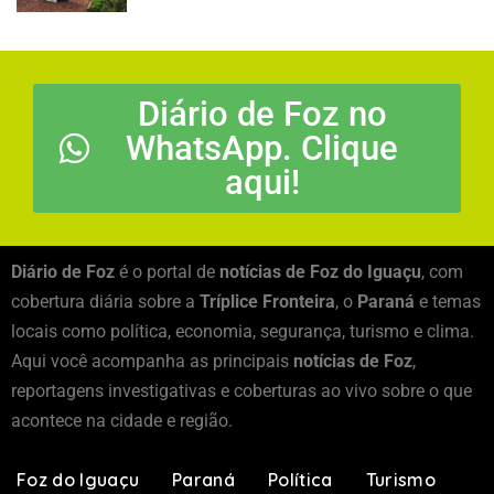
Diário de Foz no
WhatsApp. Clique
aqui!
Diário de Foz
é o portal de
notícias de Foz do Iguaçu
, com
cobertura diária sobre a
Tríplice Fronteira
, o
Paraná
e temas
locais como política, economia, segurança, turismo e clima.
Aqui você acompanha as principais
notícias de Foz
,
reportagens investigativas e coberturas ao vivo sobre o que
acontece na cidade e região.
Foz do Iguaçu
Paraná
Política
Turismo