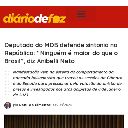
Publicidade Legal
Notícias de Foz do Iguaçu
Deputado do MDB defende sintonia na
República: “Ninguém é maior do que o
Brasil”, diz Anibelli Neto
Manifestação vem na esteira do comportamento da
bancada bolsonarista que travou as sessões da Câmara
e do Senado para pressionar pela votação da anistia de
presos e investigados nos atos golpistas de 8 de janeiro
de 2023
por
Ronildo Pimentel
06/08/2025