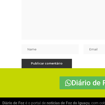
Diário de 
Diário de Foz
é o portal de
notícias de Foz do Iguaçu
, com cob