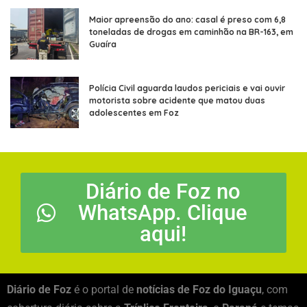
Maior apreensão do ano: casal é preso com 6,8
toneladas de drogas em caminhão na BR-163, em
Guaíra
Polícia Civil aguarda laudos periciais e vai ouvir
motorista sobre acidente que matou duas
adolescentes em Foz
Diário de Foz no
WhatsApp. Clique
aqui!
Diário de Foz
é o portal de
notícias de Foz do Iguaçu
, com