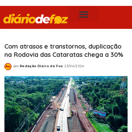
Publicidade Legal
Notícias de Foz do Iguaçu
Com atrasos e transtornos, duplicação
na Rodovia das Cataratas chega a 30%
por
Redação Diário de Foz
23/04/2024