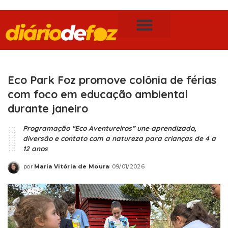
Publicidade Legal
Notícias de Foz do Iguaçu
Eco Park Foz promove colônia de férias
com foco em educação ambiental
durante janeiro
Programação “Eco Aventureiros” une aprendizado,
diversão e contato com a natureza para crianças de 4 a
12 anos
por
Maria Vitória de Moura
09/01/2026