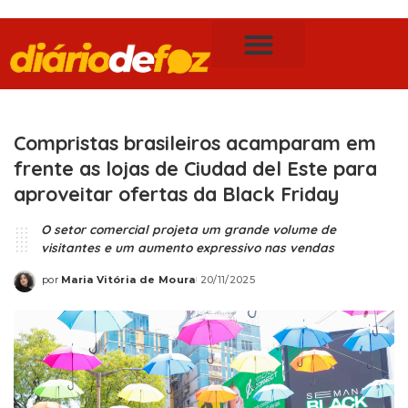
Publicidade Legal
Notícias de Foz do Iguaçu
Compristas brasileiros acamparam em
frente as lojas de Ciudad del Este para
aproveitar ofertas da Black Friday
O setor comercial projeta um grande volume de
visitantes e um aumento expressivo nas vendas
por
Maria Vitória de Moura
20/11/2025