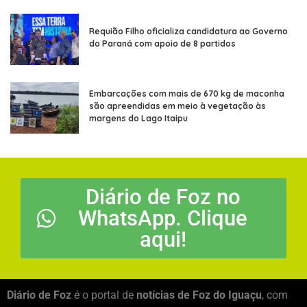
Requião Filho oficializa candidatura ao Governo
do Paraná com apoio de 8 partidos
Embarcações com mais de 670 kg de maconha
são apreendidas em meio à vegetação às
margens do Lago Itaipu
Diário de Foz no
WhatsApp. Clique
aqui!
Diário de Foz
é o portal de
notícias de Foz do Iguaçu
, com