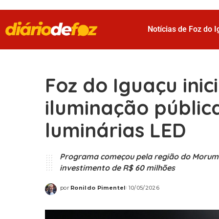
Notícias de Foz do 
Foz do Iguaçu ini
iluminação públic
luminárias LED
Programa começou pela região do Morumbi 
investimento de R$ 60 milhões
por
Ronildo Pimentel
10/05/2026