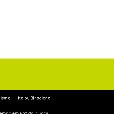
rismo
Itaipu Binacional
Tempo em Foz do Iguaçu