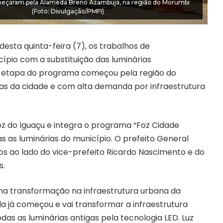
meçaram pela Alameda Breno Azambuja, na região do Morumbi
(Foto: Divulgação/PMFI)
 desta quinta-feira (7), os trabalhos de
ípio com a substituição das luminárias
ra etapa do programa começou pela região do
s da cidade e com alta demanda por infraestrutura
oz do Iguaçu e integra o programa “Foz Cidade
s as luminárias do município. O prefeito General
os ao lado do vice-prefeito Ricardo Nascimento e do
s.
uma transformação na infraestrutura urbana da
a já começou e vai transformar a infraestrutura
das as luminárias antigas pela tecnologia LED. Luz