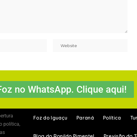
Foz no WhatsApp. Clique aqui!
ertura
Foz do Iguaçu
Paraná
Política
Tu
 política,
 as
Blog do Ronildo Pimentel
Previsão do 