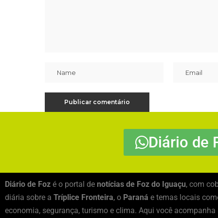
Diário de 
Diário de Foz
é o portal de
notícias de Foz do Iguaçu
, com cob
diária sobre a
Tríplice Fronteira
, o
Paraná
e temas locais como
economia, segurança, turismo e clima. Aqui você acompanha