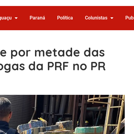
Iguaçu
Paraná
Política
Colunistas
Pub
de por metade das
ogas da PRF no PR