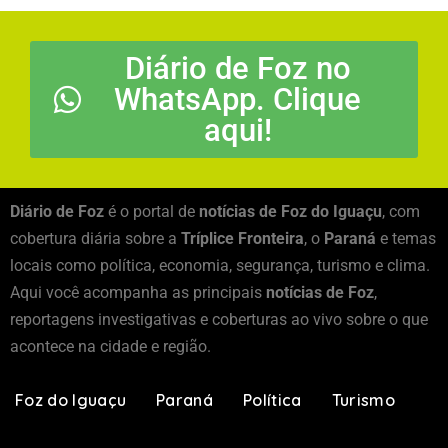
Diário de Foz no
WhatsApp. Clique
aqui!
Diário de Foz
é o portal de
notícias de Foz do Iguaçu
, com
cobertura diária sobre a
Tríplice Fronteira
, o
Paraná
e temas
locais como política, economia, segurança, turismo e clima.
Aqui você acompanha as principais
notícias de Foz
,
reportagens investigativas e coberturas ao vivo sobre o que
acontece na cidade e região.
Foz do Iguaçu
Paraná
Política
Turismo