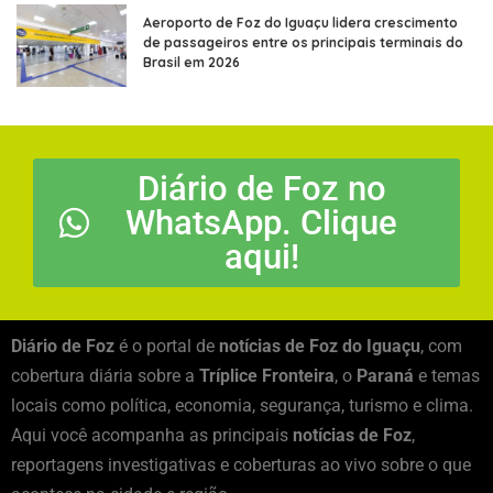
Aeroporto de Foz do Iguaçu lidera crescimento
de passageiros entre os principais terminais do
Brasil em 2026
Diário de Foz no
WhatsApp. Clique
aqui!
Diário de Foz
é o portal de
notícias de Foz do Iguaçu
, com
cobertura diária sobre a
Tríplice Fronteira
, o
Paraná
e temas
locais como política, economia, segurança, turismo e clima.
Aqui você acompanha as principais
notícias de Foz
,
reportagens investigativas e coberturas ao vivo sobre o que