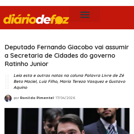
Publicidade Legal
Notícias de Foz do Iguaçu
Deputado Fernando Giacobo vai assumir
a Secretaria de Cidades do governo
Ratinho Junior
Leia esta e outras notas na coluna Palavra Livre de Zé
Beto Maciel, Luiz Filho, Maria Tereza Vasquez e Gustavo
Aquino
por
Ronildo Pimentel
17/04/2026