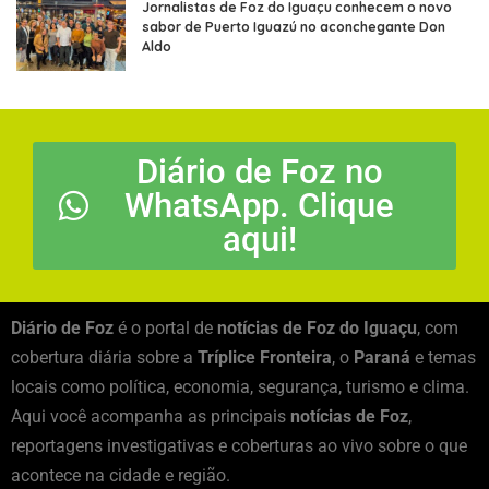
Jornalistas de Foz do Iguaçu conhecem o novo
sabor de Puerto Iguazú no aconchegante Don
Aldo
Diário de Foz no
WhatsApp. Clique
aqui!
Diário de Foz
é o portal de
notícias de Foz do Iguaçu
, com
cobertura diária sobre a
Tríplice Fronteira
, o
Paraná
e temas
locais como política, economia, segurança, turismo e clima.
Aqui você acompanha as principais
notícias de Foz
,
reportagens investigativas e coberturas ao vivo sobre o que
acontece na cidade e região.