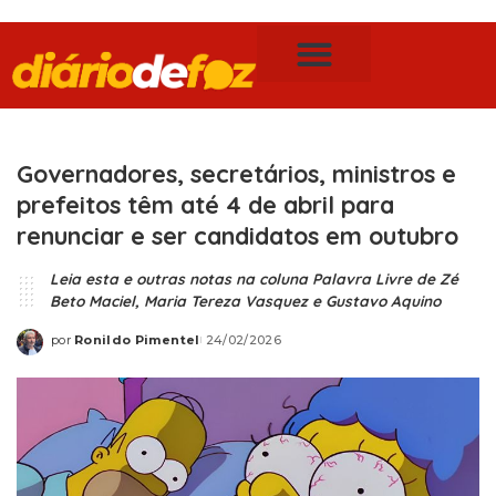
Publicidade Legal
Notícias de Foz do Iguaçu
Governadores, secretários, ministros e
prefeitos têm até 4 de abril para
renunciar e ser candidatos em outubro
Leia esta e outras notas na coluna Palavra Livre de Zé
Beto Maciel, Maria Tereza Vasquez e Gustavo Aquino
por
Ronildo Pimentel
24/02/2026