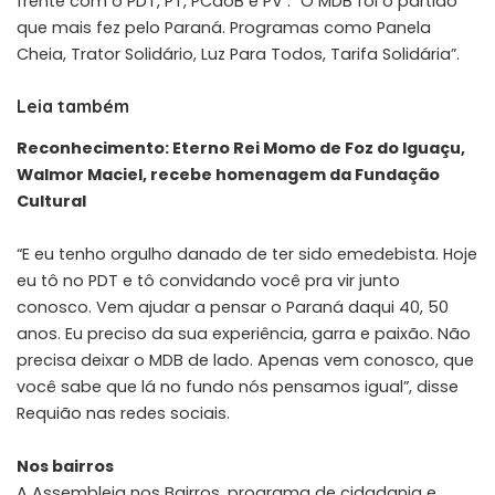
frente com o PDT, PT, PCdoB e PV . “O MDB foi o partido
que mais fez pelo Paraná. Programas como Panela
Cheia, Trator Solidário, Luz Para Todos, Tarifa Solidária”.
Leia também
Reconhecimento: Eterno Rei Momo de Foz do Iguaçu,
Walmor Maciel, recebe homenagem da Fundação
Cultural
“E eu tenho orgulho danado de ter sido emedebista. Hoje
eu tô no PDT e tô convidando você pra vir junto
conosco. Vem ajudar a pensar o Paraná daqui 40, 50
anos. Eu preciso da sua experiência, garra e paixão. Não
precisa deixar o MDB de lado. Apenas vem conosco, que
você sabe que lá no fundo nós pensamos igual”, disse
Requião nas redes sociais.
Nos bairros
A Assembleia nos Bairros, programa de cidadania e