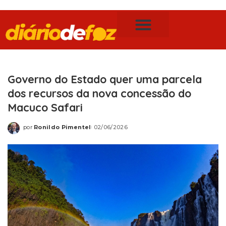
Publicidade Legal
Notícias de Foz do Iguaçu
Governo do Estado quer uma parcela
dos recursos da nova concessão do
Macuco Safari
por
Ronildo Pimentel
02/06/2026