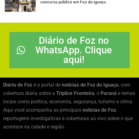
concurso público em Foz do Iguaçu
Diário de Foz no
WhatsApp. Clique
aqui!
Diário de Foz
é o portal de
notícias de Foz do Iguaçu
, com
cobertura diária sobre a
Tríplice Fronteira
, o
Paraná
e temas
locais como política, economia, segurança, turismo e clima.
Aqui você acompanha as principais
notícias de Foz
,
reportagens investigativas e coberturas ao vivo sobre o que
acontece na cidade e região.