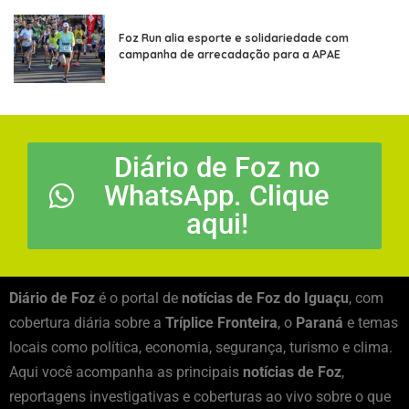
Foz Run alia esporte e solidariedade com
campanha de arrecadação para a APAE
Diário de Foz no
WhatsApp. Clique
aqui!
Diário de Foz
é o portal de
notícias de Foz do Iguaçu
, com
cobertura diária sobre a
Tríplice Fronteira
, o
Paraná
e temas
locais como política, economia, segurança, turismo e clima.
Aqui você acompanha as principais
notícias de Foz
,
reportagens investigativas e coberturas ao vivo sobre o que