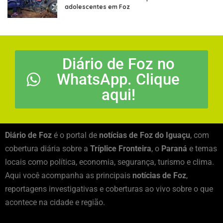
adolescentes em Foz
Diário de Foz no
WhatsApp. Clique
aqui!
Diário de Foz
é o portal de
notícias de Foz do Iguaçu
, com
cobertura diária sobre a
Tríplice Fronteira
, o
Paraná
e temas
locais como política, economia, segurança, turismo e clima.
Aqui você acompanha as principais
notícias de Foz
,
reportagens investigativas e coberturas ao vivo sobre o que
acontece na cidade e região.