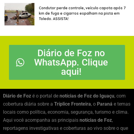
Condutor perde controle, veículo capota após 7
km de fuga e cigarros espalham na pista em
Toledo. ASSISTA!
Diário de Foz no
WhatsApp. Clique
aqui!
Diário de Foz
é o portal de
notícias de Foz do Iguaçu
, com
cobertura diária sobre a
Tríplice Fronteira
, o
Paraná
e temas
locais como política, economia, segurança, turismo e clima.
Aqui você acompanha as principais
notícias de Foz
,
reportagens investigativas e coberturas ao vivo sobre o que