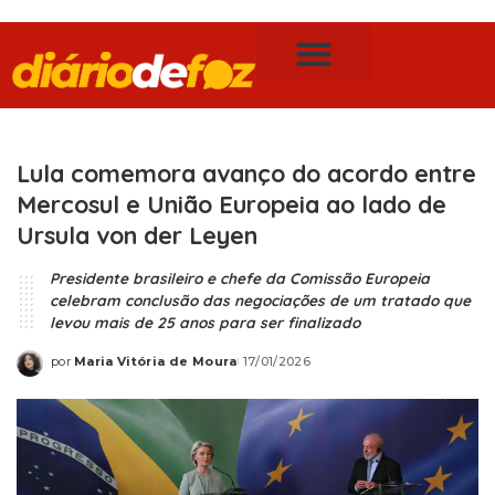
Publicidade Legal
Notícias de Foz do Iguaçu
Lula comemora avanço do acordo entre
Mercosul e União Europeia ao lado de
Ursula von der Leyen
Presidente brasileiro e chefe da Comissão Europeia
celebram conclusão das negociações de um tratado que
levou mais de 25 anos para ser finalizado
por
Maria Vitória de Moura
17/01/2026