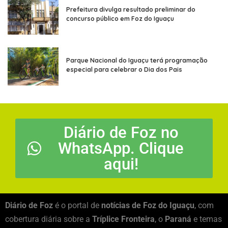
Prefeitura divulga resultado preliminar do
concurso público em Foz do Iguaçu
Parque Nacional do Iguaçu terá programação
especial para celebrar o Dia dos Pais
Diário de Foz no
WhatsApp. Clique
aqui!
Diário de Foz
é o portal de
notícias de Foz do Iguaçu
, com
cobertura diária sobre a
Tríplice Fronteira
, o
Paraná
e temas