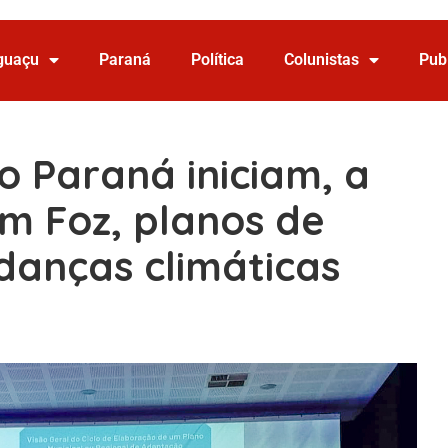
Iguaçu
Paraná
Política
Colunistas
Pub
o Paraná iniciam, a
em Foz, planos de
anças climáticas