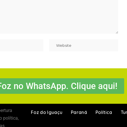
Foz no WhatsApp. Clique aqui!
ertura
Foz do Iguaçu
Paraná
Política
Tu
 política,
 as