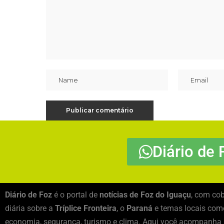
Diário de 
Diário de Foz
é o portal de
notícias de Foz do Iguaçu
, com cob
diária sobre a
Tríplice Fronteira
, o
Paraná
e temas locais como
economia, segurança, turismo e clima. Aqui você acompanha