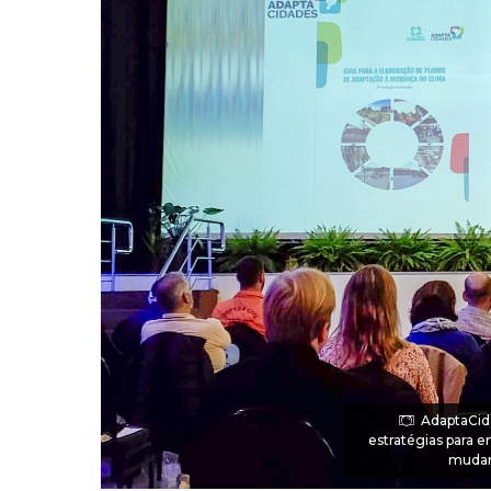
AdaptaCid
estratégias para e
mudanç