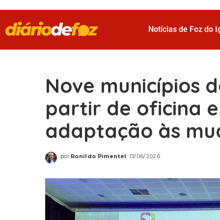
Notícias de Foz do 
Nove municípios d
partir de oficina 
adaptação às mud
por
Ronildo Pimentel
13/06/2026