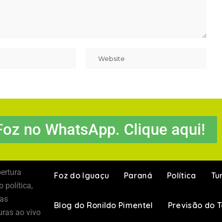
Foz no WhatsApp. Clique aqui!
ertura
Foz do Iguaçu
Paraná
Política
Tu
 política,
 as
Blog do Ronildo Pimentel
Previsão do 
uras ao vivo