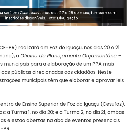
pa será em Guarapuava, nos dias 27 e 28 de maio, também com
inscrições disponíveis. Foto: Divulgação
TCE-PR) realizará em
Foz do Iguaçu
, nos dias 20 e 21
emana), a
Oficina de Planejamento Orçamentário –
res municipais para a elaboração de um PPA mais
ticas públicas direcionadas aos cidadãos. Neste
strações municipais têm que elaborar e aprovar leis
entro de Ensino Superior de Foz do Iguaçu (Cesufoz),
as: a
Turma 1, no dia 20
; e a
Turma 2, no dia 21
, ambas
itas e estão abertas na aba de
eventos presenciais
-PR.