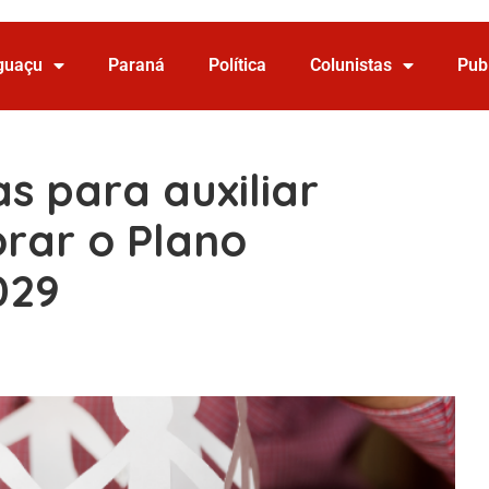
Iguaçu
Paraná
Política
Colunistas
Pub
as para auxiliar
orar o Plano
029