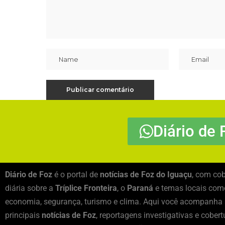
Diário de 
Diário de Foz
é o portal de
notícias de Foz do Iguaçu
, com cob
diária sobre a
Tríplice Fronteira
, o
Paraná
e temas locais como
economia, segurança, turismo e clima. Aqui você acompanha
principais
notícias de Foz
, reportagens investigativas e cobert