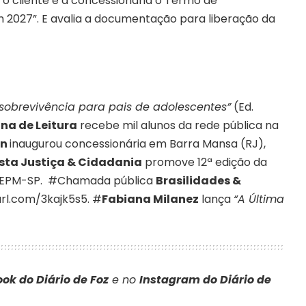
 o cliente e a concessionária o Termo de
2027”. E avalia a documentação para liberação da
sobrevivência para pais de adolescentes”
(Ed.
na de Leitura
recebe mil alunos da rede pública na
an
inaugurou concessionária em Barra Mansa (RJ),
sta Justiça & Cidadania
promove 12ª edição da
na EPM-SP. #Chamada pública
Brasilidades &
yurl.com/3kajk5s5. #
Fabiana Milanez
lança
“A Última
ok do Diário de Foz
e no
Instagram do Diário de