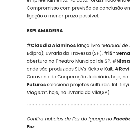
empreendimento. Na data, foi assinado entre
Compromisso com previsão de conclusão em 
ligação o menor prazo possível.
ESPLAMADEIRA
#
Claudia Alaminos
lança livro
“Manual de 
Edipro); Livraria da Travessa (SP). #
15ª Sema
abertura no Theatro Municipal de SP. #
Niss
onde são produzidos SUVs Kicks e Kait. #
Revi
Caravana da Cooperação Judiciária, hoje, 
Futuros
seleciona projetos culturais; Inf: tin
Viagem”
, hoje, na Livraria da Vila(SP).
Confira notícias de Foz do Iguaçu no
Facebo
Foz