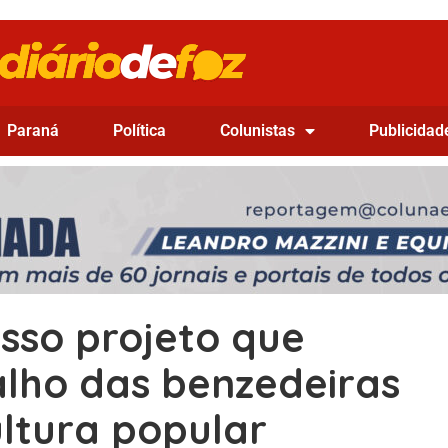
Paraná
Política
Colunistas
Publicidad
sso projeto que
alho das benzedeiras
ltura popular