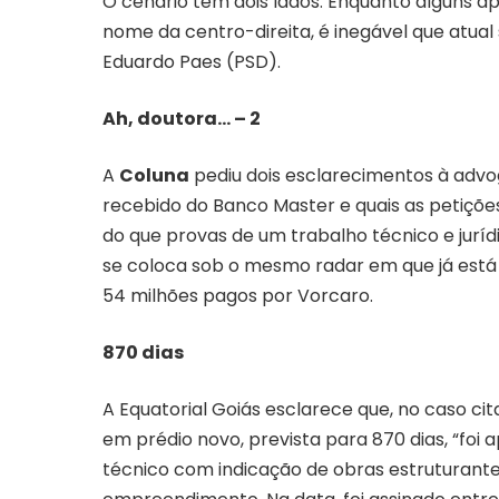
O cenário tem dois lados. Enquanto alguns a
nome da centro-direita, é inegável que atual
Eduardo Paes (PSD).
Ah, doutora… – 2
A
Coluna
pediu dois esclarecimentos à advog
recebido do Banco Master e quais as petições
do que provas de um trabalho técnico e jurí
se coloca sob o mesmo radar em que já está
54 milhões pagos por Vorcaro.
870 dias
A Equatorial Goiás esclarece que, no caso ci
em prédio novo, prevista para 870 dias, “foi
técnico com indicação de obras estruturant