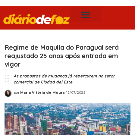
Publicidade Legal
Notícias de Foz do Iguaçu
Regime de Maquila do Paraguai será
reajustado 25 anos após entrada em
vigor
As propostas de mudança já repercutem no setor
comercial de Ciudad del Este
por
Maria Vitória de Moura
12/07/2025