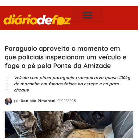
Publicidade Legal
Notícias de Foz do Iguaçu
Paraguaio aproveita o momento em
que policiais inspecionam um veículo e
foge a pé pela Ponte da Amizade
Veículo com placa paraguaia transportava quase 100kg
de maconha em fundos falsos no estepe e no para-
choque
por
Ronildo Pimentel
01/12/2025