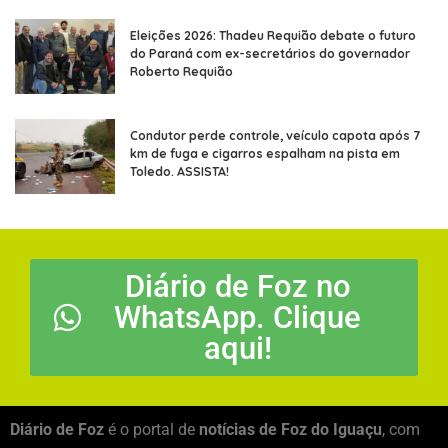
Eleições 2026: Thadeu Requião debate o futuro
do Paraná com ex-secretários do governador
Roberto Requião
Condutor perde controle, veículo capota após 7
km de fuga e cigarros espalham na pista em
Toledo. ASSISTA!
Diário de Foz no
WhatsApp. Clique
aqui!
Diário de Foz
é o portal de
notícias de Foz do Iguaçu
, com