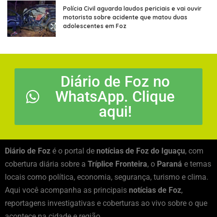
Polícia Civil aguarda laudos periciais e vai ouvir
motorista sobre acidente que matou duas
adolescentes em Foz
Diário de Foz no
WhatsApp. Clique
aqui!
Diário de Foz
é o portal de
notícias de Foz do Iguaçu
, com
cobertura diária sobre a
Tríplice Fronteira
, o
Paraná
e temas
locais como política, economia, segurança, turismo e clima.
Aqui você acompanha as principais
notícias de Foz
,
reportagens investigativas e coberturas ao vivo sobre o que
acontece na cidade e região.