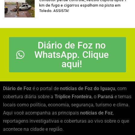
km de fuga e cigarros espalham na pista em
Toledo. ASSISTA!
Diário de Foz no
WhatsApp. Clique
aqui!
Diário de Foz
é o portal de
notícias de Foz do Iguaçu
, com
cobertura diária sobre a
Tríplice Fronteira
, o
Paraná
e temas
locais como política, economia, segurança, turismo e clima.
Aqui você acompanha as principais
notícias de Foz
,
reportagens investigativas e coberturas ao vivo sobre o que
acontece na cidade e região.