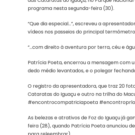
das Cataratas do Iguaçu, no Parque Nacional 
programa nesta segunda-feira (30).
“Que dia especial…”, escreveu a apresentad
vídeos nos passeios do principal termômetro 
“…com direito à aventura por terra, céu e água
Patrícia Poeta, encerrou a mensagem com um 
dedo médio levantados, e o polegar fechando
O registro da apresentadora, que traz 20 fot
Cataratas do Iguaçu e outro na trilha do Mac
#encontrocompatriciapoeta
#encontroprlob
As belezas e atrativos de Foz do Iguaçu já 
feira (28), quando Patrícia Poeta anunciou 
para releembrar)