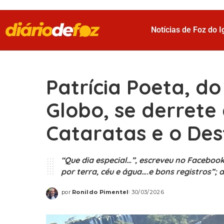
Notícias de Foz do 
Patrícia Poeta, d
Globo, se derrete
Cataratas e o Des
“Que dia especial…”, escreveu no Facebook
por terra, céu e água….e bons registros”; 
por
Ronildo Pimentel
30/03/2026