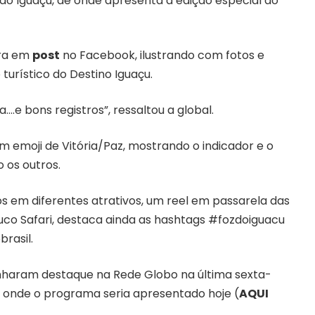
do Iguaçu, de onde apresenta a edição especial do
ora em
post
no Facebook, ilustrando com fotos e
turístico do Destino Iguaçu.
….e bons registros”, ressaltou a global.
emoji de Vitória/Paz, mostrando o indicador e o
 os outros.
os em diferentes atrativos, um reel em passarela das
uco Safari, destaca ainda as hashtags
#fozdoiguacu
rasil.
ganharam destaque na Rede Globo na última sexta-
de onde o programa seria apresentado hoje (
AQUI