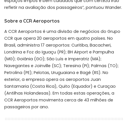
espaços limpos e bem cuidados que com certeza irão
refletir na avaliação dos passageiros”, pontuou Wander.
Sobre a CCR Aeroportos
A CCR Aeroportos é uma divisão de negócios do Grupo
CCR que opera 20 aeroportos em quatro países. No
Brasil, administra 17 aeroportos: Curitiba, Bacacheri,
Londrina e Foz do Iguaçu (PR); BH Airport e Pampulha
(MG); Goiânia (GO); São Luís e Imperatriz (MA);
Navegantes e Joinville (SC); Teresina (PI); Palmas (TO);
Petrolina (PE); Pelotas, Uruguaiana e Bagé (RS). No
exterior, a empresa opera os aeroportos Juan
Santamaria (Costa Rica), Quito (Equador) e Curaçao
(Antilhas Holandesas). Em todas estas operações, a
CCR Aeroportos movimenta cerca de 43 milhões de
passageiros por ano.