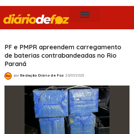
Publicidade Legal
Notícias de Foz do Iguaçu
PF e PMPR apreendem carregamento
de baterias contrabandeadas no Rio
Paraná
por
Redação Diário de Foz
20/01/2025