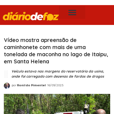
Publicidade Legal
Notícias de Foz do Iguaçu
Vídeo mostra apreensão de
caminhonete com mais de uma
tonelada de maconha no lago de Itaipu,
em Santa Helena
Veículo estava nas margens do reservatório da usina,
onde foi carregado com dezenas de fardos de drogas
por
Ronildo Pimentel
16/09/2025