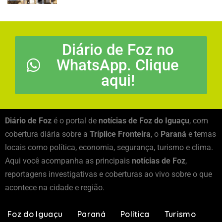
Diário de Foz no
WhatsApp. Clique
aqui!
Diário de Foz
é o portal de
notícias de Foz do Iguaçu
, com
cobertura diária sobre a
Tríplice Fronteira
, o
Paraná
e temas
locais como política, economia, segurança, turismo e clima.
Aqui você acompanha as principais
notícias de Foz
,
reportagens investigativas e coberturas ao vivo sobre o que
acontece na cidade e região.
Foz do Iguaçu
Paraná
Política
Turismo