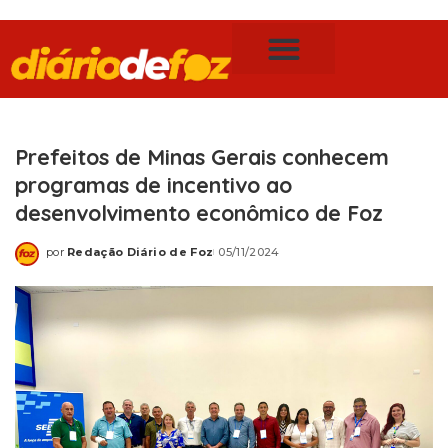
Publicidade Legal
Notícias de Foz do Iguaçu
Prefeitos de Minas Gerais conhecem
programas de incentivo ao
desenvolvimento econômico de Foz
por
Redação Diário de Foz
05/11/2024