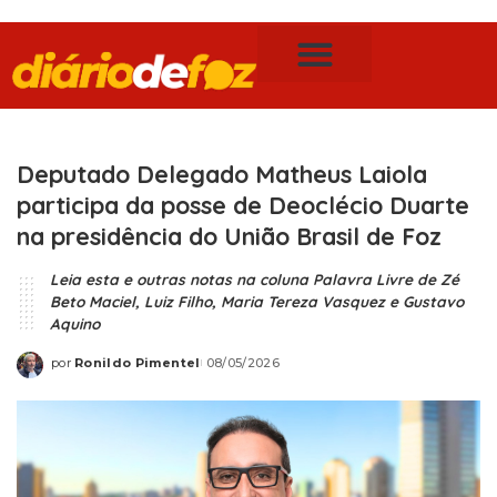
Publicidade Legal
Notícias de Foz do Iguaçu
Deputado Delegado Matheus Laiola
participa da posse de Deoclécio Duarte
na presidência do União Brasil de Foz
Leia esta e outras notas na coluna Palavra Livre de Zé
Beto Maciel, Luiz Filho, Maria Tereza Vasquez e Gustavo
Aquino
por
Ronildo Pimentel
08/05/2026