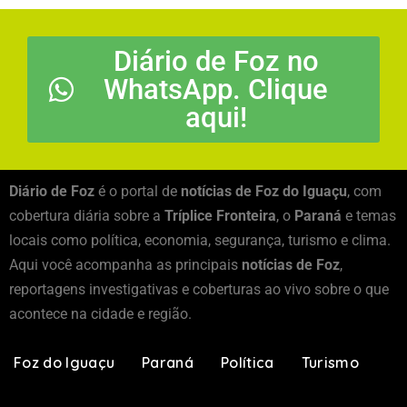
Diário de Foz no
WhatsApp. Clique
aqui!
Diário de Foz
é o portal de
notícias de Foz do Iguaçu
, com
cobertura diária sobre a
Tríplice Fronteira
, o
Paraná
e temas
locais como política, economia, segurança, turismo e clima.
Aqui você acompanha as principais
notícias de Foz
,
reportagens investigativas e coberturas ao vivo sobre o que
acontece na cidade e região.
Foz do Iguaçu
Paraná
Política
Turismo