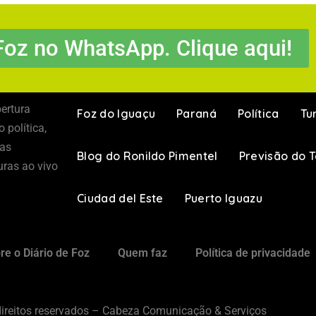
Foz no WhatsApp. Clique aqui!
ertura
Foz do Iguaçu
Paraná
Política
Tu
 política,
 as
Blog do Ronildo Pimentel
Previsão do 
uras ao vivo
Ciudad del Este
Puerto Iguazu
re o Diário de Foz
Quem faz
Política de privacidade
ireitos reservados – Cabeza Comunicação & Serviços​