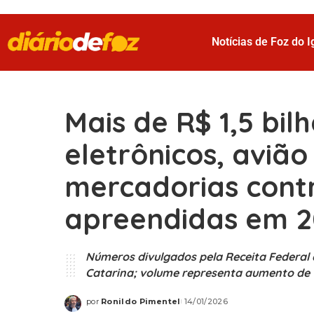
Notícias de Foz do 
Mais de R$ 1,5 bil
eletrônicos, avião
mercadorias con
apreendidas em 
Números divulgados pela Receita Federa
Catarina; volume representa aumento de 1
por
Ronildo Pimentel
14/01/2026