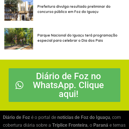
Prefeitura divulga resultado preliminar do
concurso público em Foz do Iguaçu
Parque Nacional do Iguaçu terá programação
especial para celebrar o Dia dos Pais
Diário de Foz no
WhatsApp. Clique
aqui!
Diário de Foz
é o portal de
notícias de Foz do Iguaçu
, com
cobertura diária sobre a
Tríplice Fronteira
, o
Paraná
e temas