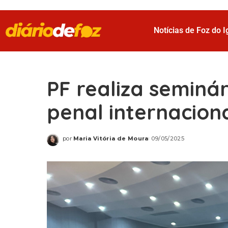
Notícias de Foz do 
PF realiza seminá
penal internacion
por
Maria Vitória de Moura
09/05/2025