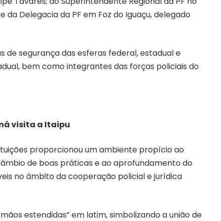
elipe Tavares; do Superintendente Regional da PF no
fe da Delegacia da PF em Foz do Iguaçu, delegado
s de segurança das esferas federal, estadual e
dual, bem como integrantes das forças policiais do
á visita a Itaipu
tituições proporcionou um ambiente propício ao
rcâmbio de boas práticas e ao aprofundamento do
is no âmbito da cooperação policial e jurídica
“mãos estendidas” em latim, simbolizando a união de