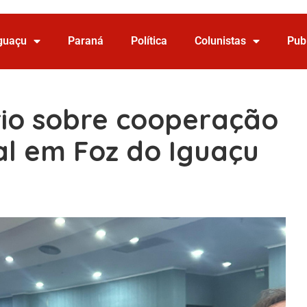
Iguaçu
Paraná
Política
Colunistas
Pub
rio sobre cooperação
al em Foz do Iguaçu