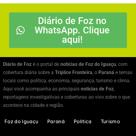
Diário de Foz no
WhatsApp. Clique
aqui!
Diário de Foz
é o portal de
notícias de Foz do Iguaçu
, com
cobertura diária sobre a
Tríplice Fronteira
, o
Paraná
e temas
locais como política, economia, segurança, turismo e clima.
Aqui você acompanha as principais
notícias de Foz
,
reportagens investigativas e coberturas ao vivo sobre o que
acontece na cidade e região.
Foz do Iguaçu
Paraná
Política
Turismo