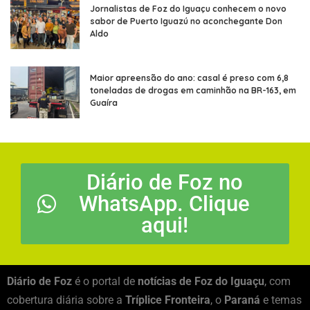
Jornalistas de Foz do Iguaçu conhecem o novo
sabor de Puerto Iguazú no aconchegante Don
Aldo
Maior apreensão do ano: casal é preso com 6,8
toneladas de drogas em caminhão na BR-163, em
Guaíra
Diário de Foz no
WhatsApp. Clique
aqui!
Diário de Foz
é o portal de
notícias de Foz do Iguaçu
, com
cobertura diária sobre a
Tríplice Fronteira
, o
Paraná
e temas