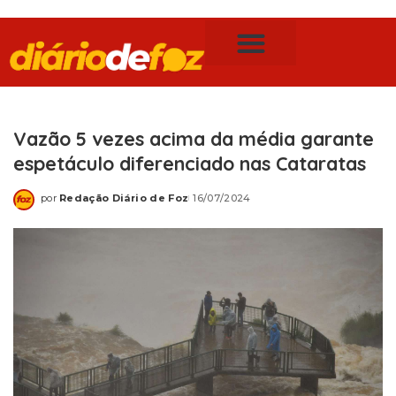
Publicidade Legal
Notícias de Foz do Iguaçu
Vazão 5 vezes acima da média garante
espetáculo diferenciado nas Cataratas
por
Redação Diário de Foz
16/07/2024