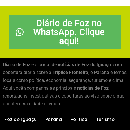
Diário de Foz no
WhatsApp. Clique
aqui!
Diário de Foz
é o portal de
notícias de Foz do Iguaçu
, com
cobertura diária sobre a
Tríplice Fronteira
, o
Paraná
e temas
locais como política, economia, segurança, turismo e clima.
Aqui você acompanha as principais
notícias de Foz
,
reportagens investigativas e coberturas ao vivo sobre o que
acontece na cidade e região.
Foz do Iguaçu
Paraná
Política
Turismo