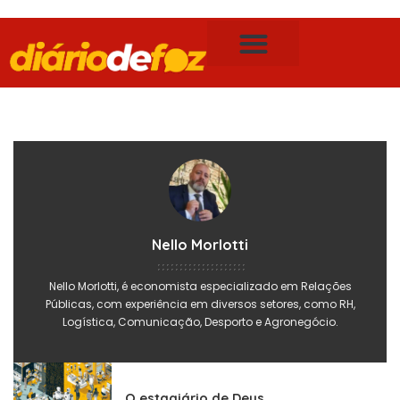
Publicidade Legal
Notícias de Foz do Iguaçu
Nello Morlotti
Nello Morlotti, é economista especializado em Relações
Públicas, com experiência em diversos setores, como RH,
Logística, Comunicação, Desporto e Agronegócio.
O estagiário de Deus