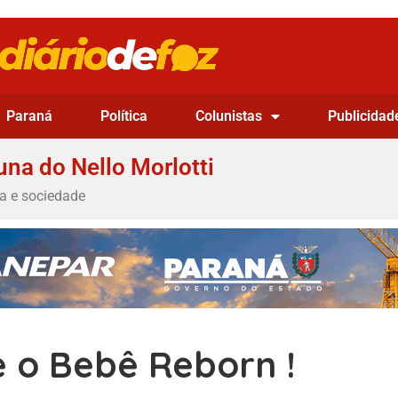
Paraná
Política
Colunistas
Publicidad
una do Nello Morlotti
ca e sociedade
 o Bebê Reborn !