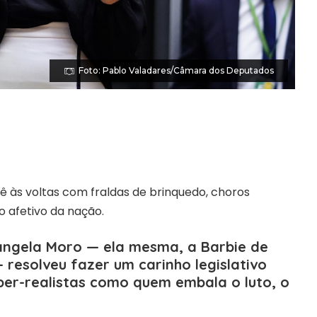
Foto: Pablo Valadares/Câmara dos Deputados
ê às voltas com fraldas de brinquedo, choros
 afetivo da nação.
ângela Moro — ela mesma, a Barbie de
 resolveu fazer um carinho legislativo
er-realistas como quem embala o luto, o