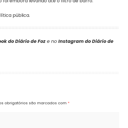
foi embora levando até o filtro de barro.
ítica pública.
ok do Diário de Foz
e no
Instagram do Diário de
s obrigatórios são marcados com
*