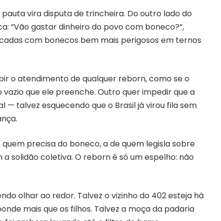
uta vira disputa de trincheira. Do outro lado do
ica: “Vão gastar dinheiro do povo com boneco?”,
écadas com bonecos bem mais perigosos em ternos
bir o atendimento de qualquer reborn, como se o
 vazio que ele preenche. Outro quer impedir que a
 — talvez esquecendo que o Brasil já virou fila sem
ança.
e quem precisa do boneco, a de quem legisla sobre
 a solidão coletiva. O reborn é só um espelho: não
do olhar ao redor. Talvez o vizinho do 402 esteja há
de mais que os filhos. Talvez a moça da padaria