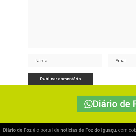
Diário de 
Diário de Foz
é o portal de
notícias de Foz do Iguaçu
, com cob